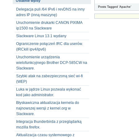
Ostatnie wpisy
Posts Tagged ‘Apache’
Delegacja puli /64 IPv6 i revDNS na inny
adres IP (inną maszynę)
Uruchomienie drukarki CANON PIXIMA
ip1500 na Slackware
Slackware Linux 13.1 wydany
Ograniczenie połączeń IRC dla userów.
(IRCkill ipv4/ipv6)
Uruchomienie urządzenia
wielofunkcyjnego Brother DCP-585CW na
Slackware.
Szybki atak na zabezpieczoną sieć wi-fi
(WEP)
Luka w jądrze Linux pozwala wykonać
kod jako administrator.
Błyskawiczna aktualizacja kernela do
najnowszej wersji z kernel.org w
Slackware.
Integracja thunderbirda z przeglądarką
mozilla firefox.
Aktualizacja czasu systemowego z