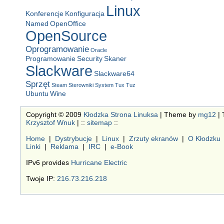
Linux
Konferencje
Konfiguracja
Named
OpenOffice
OpenSource
Oprogramowanie
Oracle
Programowanie
Security
Skaner
Slackware
Slackware64
Sprzęt
Steam
Sterowniki
System
Tux
Tuz
Ubuntu
Wine
Copyright © 2009
Kłodzka Strona Linuksa
| Theme by
mg12
| 
Krzysztof Wnuk
| ::
sitemap
::
Home
|
Dystrybucje
|
Linux
|
Zrzuty ekranów
|
O Kłodzku
Linki
|
Reklama
|
IRC
|
e-Book
IPv6 provides
Hurricane Electric
Twoje IP:
216.73.216.218