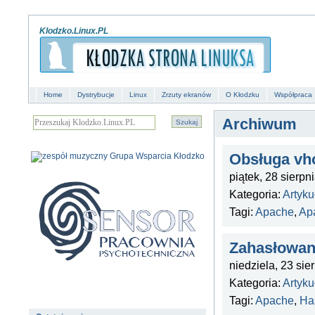
Klodzko.Linux.PL
Home
Dystrybucje
Linux
Zrzuty ekranów
O Kłodzku
Współpraca
Archiwum
Obsługa vh
piątek, 28 sierpn
Kategoria:
Artyku
Tagi:
Apache
,
Ap
Zahasłowan
niedziela, 23 sie
Kategoria:
Artyku
Tagi:
Apache
,
Ha