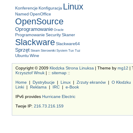
Linux
Konferencje
Konfiguracja
Named
OpenOffice
OpenSource
Oprogramowanie
Oracle
Programowanie
Security
Skaner
Slackware
Slackware64
Sprzęt
Steam
Sterowniki
System
Tux
Tuz
Ubuntu
Wine
Copyright © 2009
Kłodzka Strona Linuksa
| Theme by
mg12
| 
Krzysztof Wnuk
| ::
sitemap
::
Home
|
Dystrybucje
|
Linux
|
Zrzuty ekranów
|
O Kłodzku
Linki
|
Reklama
|
IRC
|
e-Book
IPv6 provides
Hurricane Electric
Twoje IP:
216.73.216.159