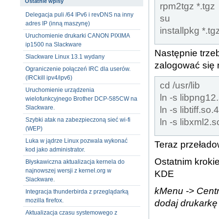
Ostatnie wpisy
rpm2tgz *.tgz
Delegacja puli /64 IPv6 i revDNS na inny
su
adres IP (inną maszynę)
installpkg *.tg
Uruchomienie drukarki CANON PIXIMA
ip1500 na Slackware
Następnie trzeb
Slackware Linux 13.1 wydany
zalogować się n
Ograniczenie połączeń IRC dla userów.
(IRCkill ipv4/ipv6)
cd /usr/lib
Uruchomienie urządzenia
ln -s libpng12
wielofunkcyjnego Brother DCP-585CW na
Slackware.
ln -s libtiff.so.4
Szybki atak na zabezpieczoną sieć wi-fi
ln -s libxml2.s
(WEP)
Luka w jądrze Linux pozwala wykonać
Teraz przeład
kod jako administrator.
Ostatnim kroki
Błyskawiczna aktualizacja kernela do
najnowszej wersji z kernel.org w
KDE
Slackware.
kMenu -> Centr
Integracja thunderbirda z przeglądarką
mozilla firefox.
dodaj drukarkę
Aktualizacja czasu systemowego z