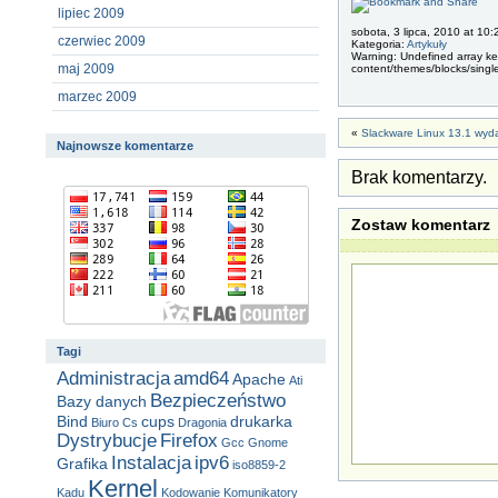
lipiec 2009
sobota, 3 lipca, 2010 at 10:
czerwiec 2009
Kategoria:
Artykuły
Warning: Undefined array key
maj 2009
content/themes/blocks/singl
marzec 2009
«
Slackware Linux 13.1 wyd
Najnowsze komentarze
Brak komentarzy.
Zostaw komentarz
Tagi
Administracja
amd64
Apache
Ati
Bezpieczeństwo
Bazy danych
Bind
cups
drukarka
Biuro
Cs
Dragonia
Dystrybucje
Firefox
Gcc
Gnome
Instalacja
ipv6
Grafika
iso8859-2
Kernel
Kadu
Kodowanie
Komunikatory