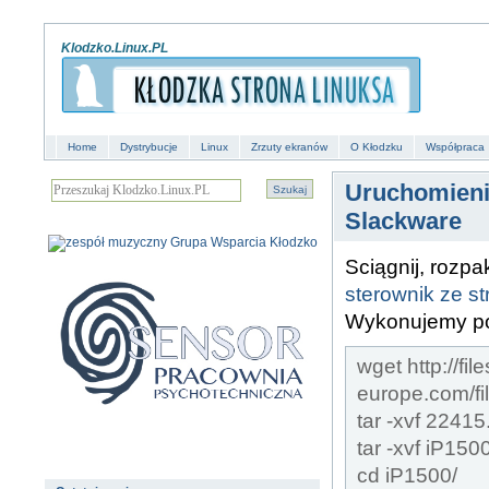
Klodzko.Linux.PL
Home
Dystrybucje
Linux
Zrzuty ekranów
O Kłodzku
Współpraca
Uruchomieni
Slackware
Sciągnij, rozpa
sterownik ze s
Wykonujemy po
wget http://fil
europe.com/fi
tar -xvf 22415
tar -xvf iP150
cd iP1500/