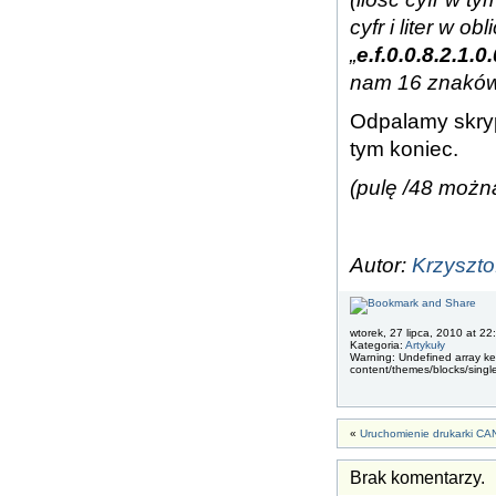
cyfr i liter w 
„
e.f.0.0.8.2.1.0
nam 16 znaków 
Odpalamy skry
tym koniec.
(pulę /48 możn
Autor:
Krzyszt
wtorek, 27 lipca, 2010 at 22
Kategoria:
Artykuły
Warning: Undefined array key
content/themes/blocks/singl
«
Uruchomienie drukarki C
Brak komentarzy.