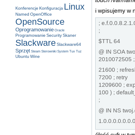
touch /var/name
Linux
Konferencje
Konfiguracja
i wpisujemy w 
Named
OpenOffice
OpenSource
; e.f.0.0.8.2.1
Oprogramowanie
;
Oracle
Programowanie
Security
Skaner
Slackware
$TTL 64
Slackware64
Sprzęt
@ IN SOA twoj
Steam
Sterowniki
System
Tux
Tuz
Ubuntu
Wine
2010072505 ; 
21600 ; refre
7200 ; retry
1209600 ; exp
100 ) ; default_
;
@ IN NS twoj.
1.0.0.0.0.0.0.
(ilość cyfr w ty