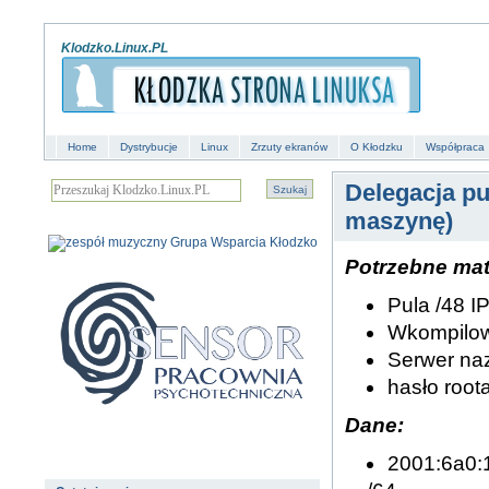
Klodzko.Linux.PL
Home
Dystrybucje
Linux
Zrzuty ekranów
O Kłodzku
Współpraca
Delegacja pu
maszynę)
Potrzebne mat
Pula /48 I
Wkompilowa
Serwer n
hasło root
Dane:
2001:6a0:1