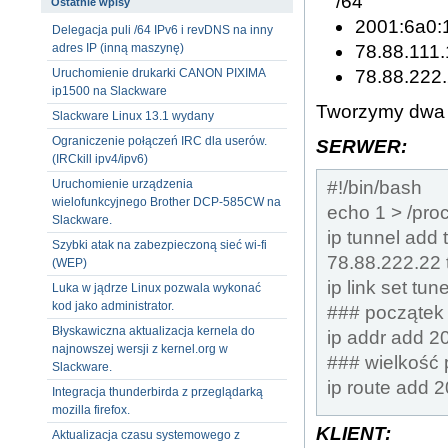
/64
Ostatnie wpisy
2001:6a0:1
Delegacja puli /64 IPv6 i revDNS na inny
78.88.111.
adres IP (inną maszynę)
78.88.222.
Uruchomienie drukarki CANON PIXIMA
ip1500 na Slackware
Tworzymy dwa sk
Slackware Linux 13.1 wydany
Ograniczenie połączeń IRC dla userów.
SERWER:
(IRCkill ipv4/ipv6)
#!/bin/bash
Uruchomienie urządzenia
wielofunkcyjnego Brother DCP-585CW na
echo 1 > /proc
Slackware.
ip tunnel add 
Szybki atak na zabezpieczoną sieć wi-fi
78.88.222.22 t
(WEP)
ip link set tu
Luka w jądrze Linux pozwala wykonać
kod jako administrator.
### początek 
Błyskawiczna aktualizacja kernela do
ip addr add 2
najnowszej wersji z kernel.org w
### wielkość 
Slackware.
ip route add 
Integracja thunderbirda z przeglądarką
mozilla firefox.
KLIENT:
Aktualizacja czasu systemowego z