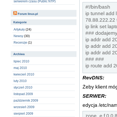
serwerem czasu (Public NTP)
#!/bin/bash
ip tunnel add 
Forum linux.pl
78.88.222.22 t
Kategorie
ip link set lap
Artykuły
(24)
### dodajemy 
Newsy
(30)
ip addr add 2
Recenzje
(1)
ip addr add 2
ip addr add 2
Archiwa
### ###
lipiec 2010
ip route add 2
maj 2010
kwiecień 2010
RevDNS:
luty 2010
Żeby klient mó
styczeń 2010
listopad 2009
SERWER:
październik 2009
edycja /etc/na
wrzesień 2009
sierpień 2009
zone „e.f.0.0.8