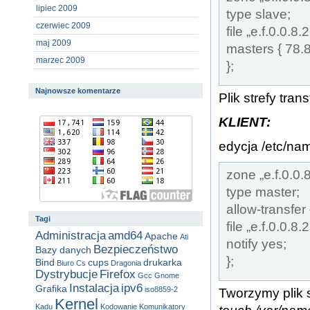
lipiec 2009
type slave;
czerwiec 2009
file „e.f.0.0.8
maj 2009
masters { 78.8
marzec 2009
};
Najnowsze komentarze
Plik strefy tra
KLIENT:
edycja /etc/na
zone „e.f.0.0.8
type master;
allow-transfer 
Tagi
file „e.f.0.0.8
Administracja
amd64
Apache
Ati
notify yes;
Bezpieczeństwo
Bazy danych
};
Bind
cups
drukarka
Biuro
Cs
Dragonia
Dystrybucje
Firefox
Gcc
Gnome
Instalacja
ipv6
Grafika
iso8859-2
Tworzymy plik s
Kernel
Kadu
Kodowanie
Komunikatory