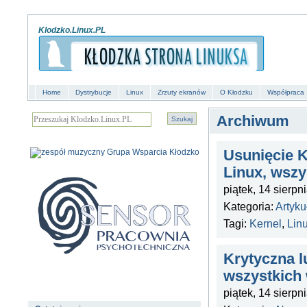
Klodzko.Linux.PL
Home
Dystrybucje
Linux
Zrzuty ekranów
O Kłodzku
Współpraca
Archiwum
Usunięcie K
Linux, wszy
piątek, 14 sierpn
Kategoria:
Artyku
Tagi:
Kernel
,
Lin
Krytyczna l
wszystkich 
piątek, 14 sierpn