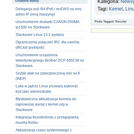
Kategoria:
News
Ostatnie wpisy
Tagi:
Kernel
,
Lin
Delegacja puli /64 IPv6 i revDNS na inny
adres IP (inną maszynę)
Posts Tagged ‘Security’
Uruchomienie drukarki CANON PIXIMA
ip1500 na Slackware
Slackware Linux 13.1 wydany
Ograniczenie połączeń IRC dla userów.
(IRCkill ipv4/ipv6)
Uruchomienie urządzenia
wielofunkcyjnego Brother DCP-585CW na
Slackware.
Szybki atak na zabezpieczoną sieć wi-fi
(WEP)
Luka w jądrze Linux pozwala wykonać
kod jako administrator.
Błyskawiczna aktualizacja kernela do
najnowszej wersji z kernel.org w
Slackware.
Integracja thunderbirda z przeglądarką
mozilla firefox.
Aktualizacja czasu systemowego z