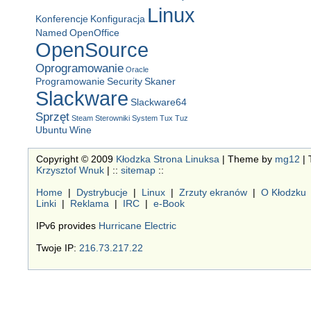
Linux
Konferencje
Konfiguracja
Named
OpenOffice
OpenSource
Oprogramowanie
Oracle
Programowanie
Security
Skaner
Slackware
Slackware64
Sprzęt
Steam
Sterowniki
System
Tux
Tuz
Ubuntu
Wine
Copyright © 2009
Kłodzka Strona Linuksa
| Theme by
mg12
| 
Krzysztof Wnuk
| ::
sitemap
::
Home
|
Dystrybucje
|
Linux
|
Zrzuty ekranów
|
O Kłodzku
Linki
|
Reklama
|
IRC
|
e-Book
IPv6 provides
Hurricane Electric
Twoje IP:
216.73.217.22