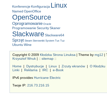
Linux
Konferencje
Konfiguracja
Named
OpenOffice
OpenSource
Oprogramowanie
Oracle
Programowanie
Security
Skaner
Slackware
Slackware64
Sprzęt
Steam
Sterowniki
System
Tux
Tuz
Ubuntu
Wine
Copyright © 2009
Kłodzka Strona Linuksa
| Theme by
mg12
| 
Krzysztof Wnuk
| ::
sitemap
::
Home
|
Dystrybucje
|
Linux
|
Zrzuty ekranów
|
O Kłodzku
Linki
|
Reklama
|
IRC
|
e-Book
IPv6 provides
Hurricane Electric
Twoje IP:
216.73.216.15