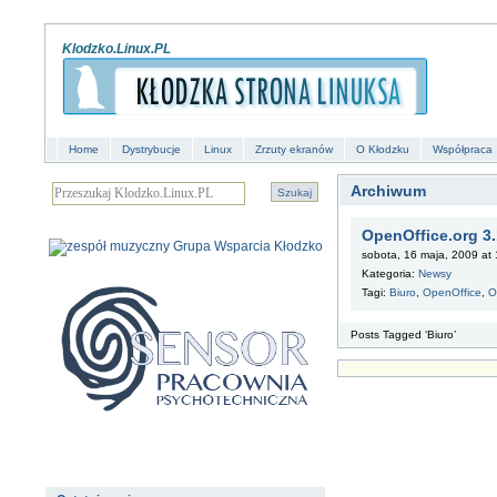
Klodzko.Linux.PL
Home
Dystrybucje
Linux
Zrzuty ekranów
O Kłodzku
Współpraca
Archiwum
OpenOffice.org 3
sobota, 16 maja, 2009 at 
Kategoria:
Newsy
Tagi:
Biuro
,
OpenOffice
,
O
Posts Tagged ‘Biuro’