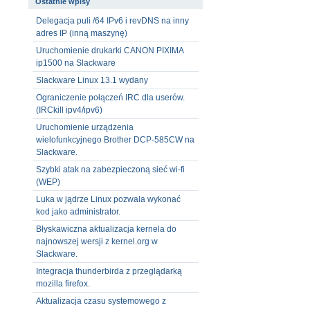
Ostatnie wpisy
Delegacja puli /64 IPv6 i revDNS na inny
adres IP (inną maszynę)
Uruchomienie drukarki CANON PIXIMA
ip1500 na Slackware
Slackware Linux 13.1 wydany
Ograniczenie połączeń IRC dla userów.
(IRCkill ipv4/ipv6)
Uruchomienie urządzenia
wielofunkcyjnego Brother DCP-585CW na
Slackware.
Szybki atak na zabezpieczoną sieć wi-fi
(WEP)
Luka w jądrze Linux pozwala wykonać
kod jako administrator.
Błyskawiczna aktualizacja kernela do
najnowszej wersji z kernel.org w
Slackware.
Integracja thunderbirda z przeglądarką
mozilla firefox.
Aktualizacja czasu systemowego z