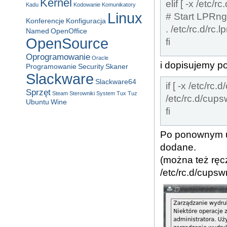
Kernel
elif [ -x /etc/rc
Kadu
Kodowanie
Komunikatory
Linux
# Start LPRng 
Konferencje
Konfiguracja
. /etc/rc.d/rc.l
Named
OpenOffice
OpenSource
fi
Oprogramowanie
Oracle
i dopisujemy p
Programowanie
Security
Skaner
Slackware
Slackware64
if [ -x /etc/r
Sprzęt
Steam
Sterowniki
System
Tux
Tuz
/etc/rc.d/cu
Ubuntu
Wine
fi
Po ponownym u
dodane.
(można też ręc
/etc/rc.d/cups