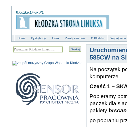
Klodzko.Linux.PL
Home
Dystrybucje
Linux
Zrzuty ekranów
O Kłodzku
Współpraca
Uruchomieni
585CW na Sl
Na początek po
komputerze.
Część 1 –
SK
Pobieramy potr
paczek dla sla
pakiety
brscan
po pobraniu pr