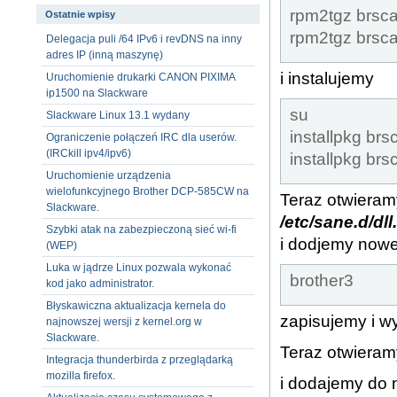
rpm2tgz brsca
Ostatnie wpisy
rpm2tgz brsca
Delegacja puli /64 IPv6 i revDNS na inny
adres IP (inną maszynę)
i instalujemy
Uruchomienie drukarki CANON PIXIMA
ip1500 na Slackware
su
Slackware Linux 13.1 wydany
installpkg brs
Ograniczenie połączeń IRC dla userów.
(IRCkill ipv4/ipv6)
installpkg brs
Uruchomienie urządzenia
wielofunkcyjnego Brother DCP-585CW na
Teraz otwieram
Slackware.
/etc/sane.d/dll
Szybki atak na zabezpieczoną sieć wi-fi
i dodjemy now
(WEP)
Luka w jądrze Linux pozwala wykonać
brother3
kod jako administrator.
Błyskawiczna aktualizacja kernela do
zapisujemy i w
najnowszej wersji z kernel.org w
Slackware.
Teraz otwieramy
Integracja thunderbirda z przeglądarką
mozilla firefox.
i dodajemy do 