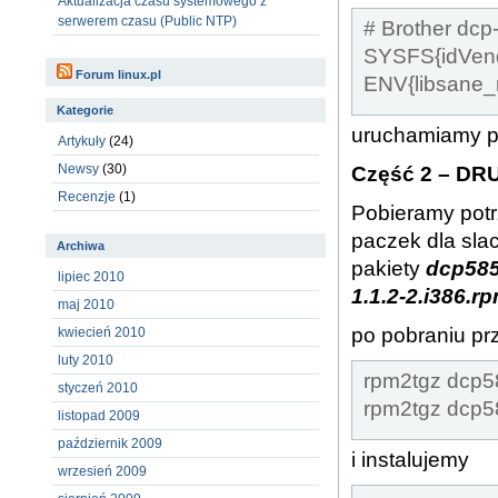
Aktualizacja czasu systemowego z
serwerem czasu (Public NTP)
# Brother dc
SYSFS{idVend
Forum linux.pl
ENV{libsane_
Kategorie
uruchamiamy pr
Artykuły
(24)
Newsy
(30)
Część 2 – D
Recenzje
(1)
Pobieramy potr
paczek dla sla
Archiwa
pakiety
dcp585
lipiec 2010
1.1.2-2.i386.r
maj 2010
po pobraniu pr
kwiecień 2010
luty 2010
rpm2tgz dcp58
styczeń 2010
rpm2tgz dcp5
listopad 2009
październik 2009
i instalujemy
wrzesień 2009