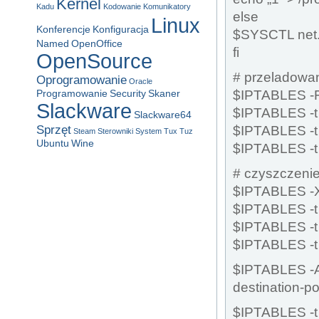
Kernel
Kadu
Kodowanie
Komunikatory
else
Linux
Konferencje
Konfiguracja
$SYSCTL net.
Named
OpenOffice
fi
OpenSource
# przeladowan
Oprogramowanie
Oracle
$IPTABLES -
Programowanie
Security
Skaner
Slackware
$IPTABLES -t 
Slackware64
$IPTABLES -t f
Sprzęt
Steam
Sterowniki
System
Tux
Tuz
Ubuntu
Wine
$IPTABLES -t
# czyszczeni
$IPTABLES -
$IPTABLES -t 
$IPTABLES -t f
$IPTABLES -t
$IPTABLES -A
destination-p
$IPTABLES -t