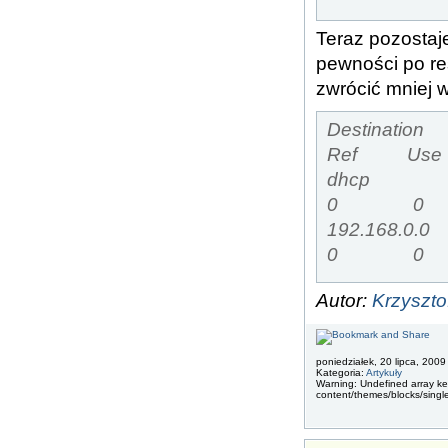
Teraz pozostaje
pewności po re
zwrócić mniej w
Destinat
Ref Use 
dhcp 
0 0 e
192.16
0 0 e
Autor:
Krzyszt
poniedziałek, 20 lipca, 2009
Kategoria:
Artykuły
Warning: Undefined array key
content/themes/blocks/singl