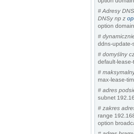
option domain
# Adresy DNS
DNSy np z
op
option domain
# dynamiczni
ddns-update-s
# domyślny c
default-lease
# maksymalny
max-lease-ti
# adres pods
subnet 192.16
# zakres adr
range 192.168
option broadc
# adres bram