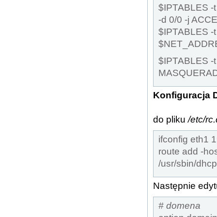
$IPTABLES -
-d 0/0 -j ACC
$IPTABLES -t 
$NET_ADDRE
$IPTABLES -t
MASQUERA
Konfiguracja
do pliku
/etc/rc.
ifconfig eth1 
route add -ho
/usr/sbin/dhc
Następnie edyt
# domena