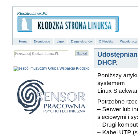
Klodzko.Linux.PL
Home
Dystrybucje
Linux
Zrzuty ekranów
O Kłodzku
Współpraca
Udostępniani
DHCP.
Poniższy artyku
systemem
Linux Slackwar
Potrzebne rzec
– Serwer lub i
sieciowymi i s
– Drugi kompute
– Kabel UTP (s