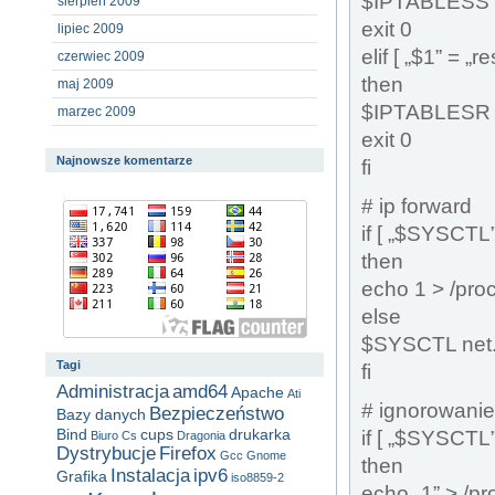
$IPTABLESS > 
sierpień 2009
exit 0
lipiec 2009
elif [ „$1” = „re
czerwiec 2009
then
maj 2009
$IPTABLESR < 
marzec 2009
exit 0
Najnowsze komentarze
fi
# ip forward
if [ „$SYSCTL” 
then
echo 1 > /proc
else
$SYSCTL net.
Tagi
fi
Administracja
amd64
Apache
Ati
# ignorowani
Bezpieczeństwo
Bazy danych
Bind
cups
drukarka
if [ „$SYSCTL” 
Biuro
Cs
Dragonia
Dystrybucje
Firefox
Gcc
Gnome
then
Instalacja
ipv6
Grafika
iso8859-2
echo „1” > /p