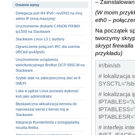
– Zainstalowan
Ostatnie wpisy
(W moim przykła
Delegacja puli /64 IPv6 i revDNS na inny
adres IP (inną maszynę)
eth0 – połączen
Uruchomienie drukarki CANON PIXIMA
Na początek sp
ip1500 na Slackware
tworzymy skryp
Slackware Linux 13.1 wydany
skrypt firewall
Ograniczenie połączeń IRC dla userów.
przykładu)
(IRCkill ipv4/ipv6)
Uruchomienie urządzenia
#!/bin/sh
wielofunkcyjnego Brother DCP-585CW na
Slackware.
# lokalizacja s
Szybki atak na zabezpieczoną sieć wi-fi
SYSCTL=”/sbin
(WEP)
Luka w jądrze Linux pozwala wykonać
# lokalizacja 
kod jako administrator.
IPTABLES=”/us
Błyskawiczna aktualizacja kernela do
IPTABLESS=”/u
najnowszej wersji z kernel.org w
Slackware.
IPTABLESR=”/u
Integracja thunderbirda z przeglądarką
# interfejs in
mozilla firefox.
INET_IFACE=