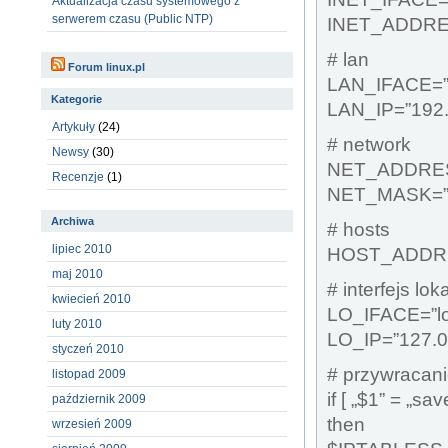
Aktualizacja czasu systemowego z
serwerem czasu (Public NTP)
INET_ADDRES
# lan
Forum linux.pl
LAN_IFACE=”
Kategorie
LAN_IP=”192.
Artykuły
(24)
# network
Newsy
(30)
NET_ADDRESS
Recenzje
(1)
NET_MASK=”2
Archiwa
# hosts
lipiec 2010
HOST_ADDRES
maj 2010
# interfejs lok
kwiecień 2010
LO_IFACE=”lo
luty 2010
LO_IP=”127.0
styczeń 2010
# przywracan
listopad 2009
if [ „$1” = „sav
październik 2009
then
wrzesień 2009