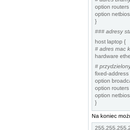
option routers
option netbio
}
### adresy st
host laptop {
# adres mac k
hardware ethe
# przydzielon
fixed-address
option broadc
option routers
option netbio
}
Na koniec możn
255.255.25