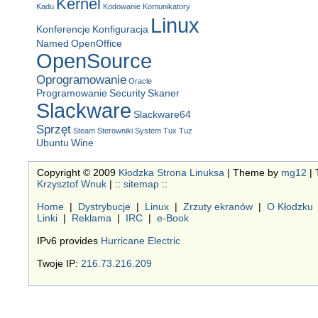
Kernel
Kadu
Kodowanie
Komunikatory
Linux
Konferencje
Konfiguracja
Named
OpenOffice
OpenSource
Oprogramowanie
Oracle
Programowanie
Security
Skaner
Slackware
Slackware64
Sprzęt
Steam
Sterowniki
System
Tux
Tuz
Ubuntu
Wine
Copyright © 2009
Kłodzka Strona Linuksa
| Theme by
mg12
| 
Krzysztof Wnuk
| ::
sitemap
::
Home
|
Dystrybucje
|
Linux
|
Zrzuty ekranów
|
O Kłodzku
Linki
|
Reklama
|
IRC
|
e-Book
IPv6 provides
Hurricane Electric
Twoje IP:
216.73.216.209