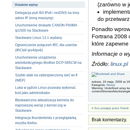
(zarówno w ję
Ostatnie wpisy
implementa
Delegacja puli /64 IPv6 i revDNS na inny
do przetwarz
adres IP (inną maszynę)
Uruchomienie drukarki CANON PIXIMA
Ponadto wprowa
ip1500 na Slackware
Fortrana 2008 
Slackware Linux 13.1 wydany
które zapewne
Ograniczenie połączeń IRC dla userów.
(IRCkill ipv4/ipv6)
Informacje o w
Uruchomienie urządzenia
wielofunkcyjnego Brother DCP-585CW na
Źródło:
linux.pl
Slackware.
Szybki atak na zabezpieczoną sieć wi-fi
(WEP)
sobota, 16 maja, 2009 at 1
Kategoria:
Newsy
Luka w jądrze Linux pozwala wykonać
Warning: Undefined array key
content/themes/blocks/singl
kod jako administrator.
Błyskawiczna aktualizacja kernela do
najnowszej wersji z kernel.org w
«
Sun przejęty przez Oracle
Slackware.
Integracja thunderbirda z przeglądarką
Brak komentarzy.
mozilla firefox.