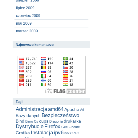
sierpień 2009
lipiec 2009
czerwiec 2009
maj 2009
marzec 2009
Najnowsze komentarze
Tagi
Administracja
amd64
Apache
Ati
Bezpieczeństwo
Bazy danych
Bind
cups
drukarka
Biuro
Cs
Dragonia
Dystrybucje
Firefox
Gcc
Gnome
Instalacja
ipv6
Grafika
iso8859-2