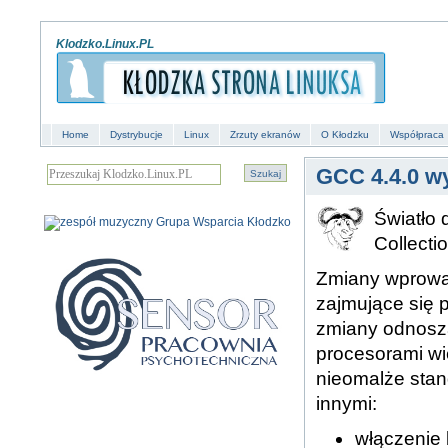
Klodzko.Linux.PL
Home
Dystrybucje
Linux
Zrzuty ekranów
O Kłodzku
Współpraca
GCC 4.4.0 w
Światło 
Collecti
Zmiany wprowa
zajmujące się
zmiany odnoszą
procesorami wi
nieomalże sta
innymi:
włączenie