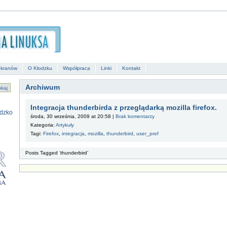
ekranów
O Kłodzku
Współpraca
Linki
Kontakt
Archiwum
Integracja thunderbirda z przeglądarką mozilla firefox.
środa, 30 września, 2009 at 20:58 |
Brak komentarzy
Kategoria:
Artykuły
Tagi:
Firefox
,
integracja
,
mozilla
,
thunderbird
,
user_pref
Posts Tagged ‘thunderbird’