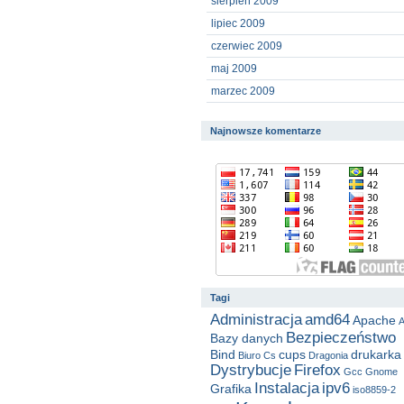
sierpień 2009
lipiec 2009
czerwiec 2009
maj 2009
marzec 2009
Najnowsze komentarze
Tagi
Administracja
amd64
Apache
A
Bezpieczeństwo
Bazy danych
Bind
cups
drukarka
Biuro
Cs
Dragonia
Dystrybucje
Firefox
Gcc
Gnome
Instalacja
ipv6
Grafika
iso8859-2