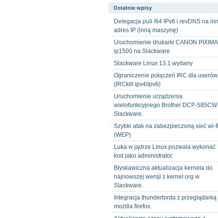
Ostatnie wpisy
Delegacja puli /64 IPv6 i revDNS na in
adres IP (inną maszynę)
Uruchomienie drukarki CANON PIXIMA
ip1500 na Slackware
Slackware Linux 13.1 wydany
Ograniczenie połączeń IRC dla userów
(IRCkill ipv4/ipv6)
Uruchomienie urządzenia
wielofunkcyjnego Brother DCP-585CW
Slackware.
Szybki atak na zabezpieczoną sieć wi-f
(WEP)
Luka w jądrze Linux pozwala wykonać
kod jako administrator.
Błyskawiczna aktualizacja kernela do
najnowszej wersji z kernel.org w
Slackware.
Integracja thunderbirda z przeglądarką
mozilla firefox.