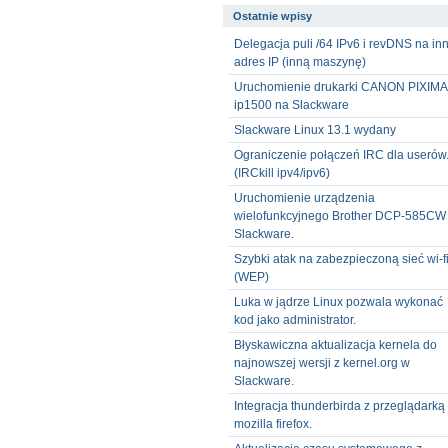
Ostatnie wpisy
Delegacja puli /64 IPv6 i revDNS na in
adres IP (inną maszynę)
Uruchomienie drukarki CANON PIXIMA
ip1500 na Slackware
Slackware Linux 13.1 wydany
Ograniczenie połączeń IRC dla userów
(IRCkill ipv4/ipv6)
Uruchomienie urządzenia
wielofunkcyjnego Brother DCP-585CW
Slackware.
Szybki atak na zabezpieczoną sieć wi-f
(WEP)
Luka w jądrze Linux pozwala wykonać
kod jako administrator.
Błyskawiczna aktualizacja kernela do
najnowszej wersji z kernel.org w
Slackware.
Integracja thunderbirda z przeglądarką
mozilla firefox.