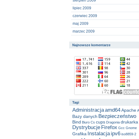
sierpień 2009
lipiec 2009
czerwiec 2009
maj 2009
marzec 2009
Najnowsze komentarze
Tagi
Administracja
amd64
Apache
A
Bezpieczeństwo
Bazy danych
Bind
cups
drukarka
Biuro
Cs
Dragonia
Dystrybucje
Firefox
Gcc
Gnome
Instalacja
ipv6
Grafika
iso8859-2