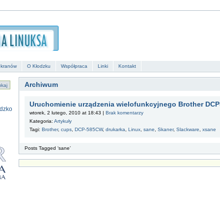
ekranów
O Kłodzku
Współpraca
Linki
Kontakt
Archiwum
Uruchomienie urządzenia wielofunkcyjnego Brother DCP
wtorek, 2 lutego, 2010 at 18:43 |
Brak komentarzy
Kategoria:
Artykuły
Tagi:
Brother
,
cups
,
DCP-585CW
,
drukarka
,
Linux
,
sane
,
Skaner
,
Slackware
,
xsane
Posts Tagged ‘sane’