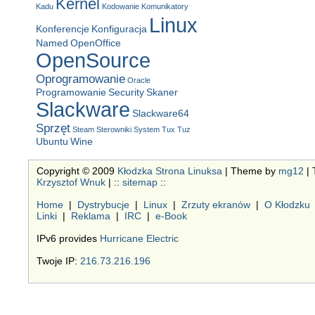
Kernel
Kadu
Kodowanie
Komunikatory
Linux
Konferencje
Konfiguracja
Named
OpenOffice
OpenSource
Oprogramowanie
Oracle
Programowanie
Security
Skaner
Slackware
Slackware64
Sprzęt
Steam
Sterowniki
System
Tux
Tuz
Ubuntu
Wine
Copyright © 2009
Kłodzka Strona Linuksa
| Theme by
mg12
| 
Krzysztof Wnuk
| ::
sitemap
::
Home
|
Dystrybucje
|
Linux
|
Zrzuty ekranów
|
O Kłodzku
Linki
|
Reklama
|
IRC
|
e-Book
IPv6 provides
Hurricane Electric
Twoje IP:
216.73.216.196