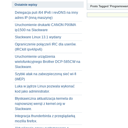
Ostatnie wpisy
Posts Tagged ‘Programowan
Delegacja puli /64 IPv6 i revDNS na inny
adres IP (inną maszynę)
Uruchomienie drukarki CANON PIXIMA
ip1500 na Slackware
Slackware Linux 13.1 wydany
Ograniczenie połączeń IRC dla userów.
(IRCkill ipv4/ipv6)
Uruchomienie urządzenia
wielofunkcyjnego Brother DCP-585CW na
Slackware.
Szybki atak na zabezpieczoną sieć wi-fi
(WEP)
Luka w jądrze Linux pozwala wykonać
kod jako administrator.
Błyskawiczna aktualizacja kernela do
najnowszej wersji z kernel.org w
Slackware.
Integracja thunderbirda z przeglądarką
mozilla firefox.