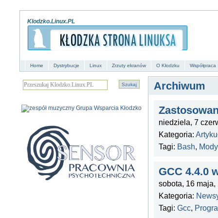
Klodzko.Linux.PL
Home
Dystrybucje
Linux
Zrzuty ekranów
O Kłodzku
Współpraca
Archiwum
Zastosowan
niedziela, 7 czer
Kategoria:
Artyku
Tagi:
Bash
,
Modyf
GCC 4.4.0 
sobota, 16 maja,
Kategoria:
News
Tagi:
Gcc
,
Progr