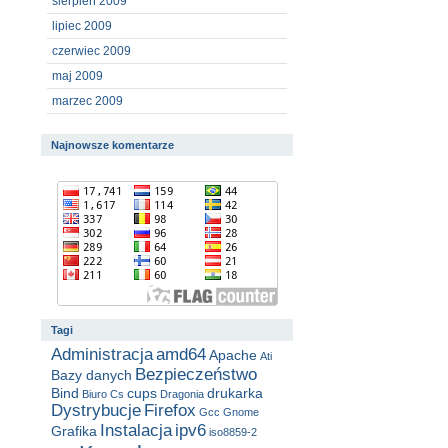
sierpień 2009
lipiec 2009
czerwiec 2009
maj 2009
marzec 2009
Najnowsze komentarze
Tagi
Administracja
amd64
Apache
Ati
Bezpieczeństwo
Bazy danych
Bind
cups
drukarka
Biuro
Cs
Dragonia
Dystrybucje
Firefox
Gcc
Gnome
Instalacja
ipv6
Grafika
iso8859-2