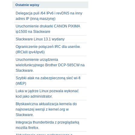
Ostatnie wpisy
Delegacja puli /64 IPv6 i revDNS na inny
adres IP (inną maszynę)
Uruchomienie drukarki CANON PIXIMA
ip1500 na Slackware
Slackware Linux 13.1 wydany
Ograniczenie połączeń IRC dla userów.
(IRCkill ipv4/ipv6)
Uruchomienie urządzenia
wielofunkcyjnego Brother DCP-585CW na
Slackware.
Szybki atak na zabezpieczoną sieć wi-fi
(WEP)
Luka w jądrze Linux pozwala wykonać
kod jako administrator.
Błyskawiczna aktualizacja kernela do
najnowszej wersji z kernel.org w
Slackware.
Integracja thunderbirda z przeglądarką
mozilla firefox.