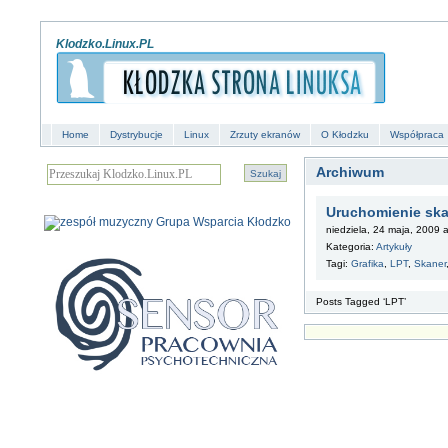
Klodzko.Linux.PL
Home
Dystrybucje
Linux
Zrzuty ekranów
O Kłodzku
Współpraca
Archiwum
Uruchomienie ska
niedziela, 24 maja, 2009 
Kategoria:
Artykuły
Tagi:
Grafika
,
LPT
,
Skaner
Posts Tagged ‘LPT’