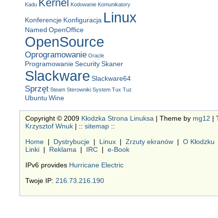
Kernel
Kadu
Kodowanie
Komunikatory
Linux
Konferencje
Konfiguracja
Named
OpenOffice
OpenSource
Oprogramowanie
Oracle
Programowanie
Security
Skaner
Slackware
Slackware64
Sprzęt
Steam
Sterowniki
System
Tux
Tuz
Ubuntu
Wine
Copyright © 2009
Kłodzka Strona Linuksa
| Theme by
mg12
| 
Krzysztof Wnuk
| ::
sitemap
::
Home
|
Dystrybucje
|
Linux
|
Zrzuty ekranów
|
O Kłodzku
Linki
|
Reklama
|
IRC
|
e-Book
IPv6 provides
Hurricane Electric
Twoje IP:
216.73.216.190