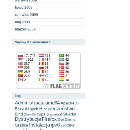
sierpień 2009
lipiec 2009
czerwiec 2009
maj 2009
marzec 2009
Najnowsze komentarze
Tagi
Administracja
amd64
Apache
Ati
Bezpieczeństwo
Bazy danych
Bind
cups
drukarka
Biuro
Cs
Dragonia
Dystrybucje
Firefox
Gcc
Gnome
Instalacja
ipv6
Grafika
iso8859-2