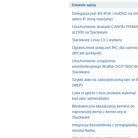
Ostatnie wpisy
Delegacja puli /64 IPv6 i revDNS na in
adres IP (inną maszynę)
Uruchomienie drukarki CANON PIXIMA
ip1500 na Slackware
Slackware Linux 13.1 wydany
Ograniczenie połączeń IRC dla userów
(IRCkill ipv4/ipv6)
Uruchomienie urządzenia
wielofunkcyjnego Brother DCP-585CW
Slackware.
Szybki atak na zabezpieczoną sieć wi-f
(WEP)
Luka w jądrze Linux pozwala wykonać
kod jako administrator.
Błyskawiczna aktualizacja kernela do
najnowszej wersji z kernel.org w
Slackware.
Integracja thunderbirda z przeglądarką
mozilla firefox.