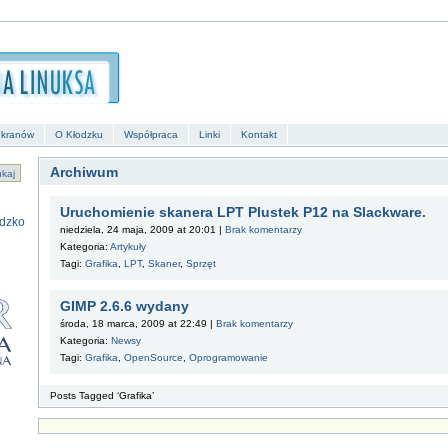
ekranów
O Kłodzku
Współpraca
Linki
Kontakt
Archiwum
Uruchomienie skanera LPT Plustek P12 na Slackware.
niedziela, 24 maja, 2009 at 20:01 |
Brak komentarzy
Kategoria:
Artykuły
Tagi:
Grafika
,
LPT
,
Skaner
,
Sprzęt
GIMP 2.6.6 wydany
środa, 18 marca, 2009 at 22:49 |
Brak komentarzy
Kategoria:
Newsy
Tagi:
Grafika
,
OpenSource
,
Oprogramowanie
Posts Tagged ‘Grafika’