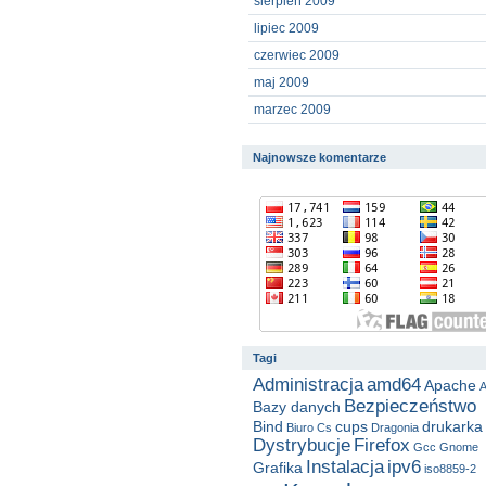
sierpień 2009
lipiec 2009
czerwiec 2009
maj 2009
marzec 2009
Najnowsze komentarze
Tagi
Administracja
amd64
Apache
A
Bezpieczeństwo
Bazy danych
Bind
cups
drukarka
Biuro
Cs
Dragonia
Dystrybucje
Firefox
Gcc
Gnome
Instalacja
ipv6
Grafika
iso8859-2