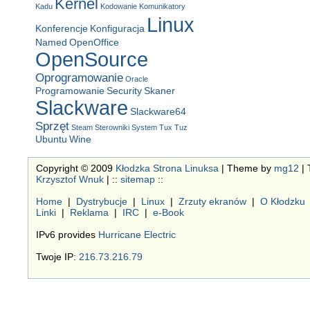
Kernel
Kadu
Kodowanie
Komunikatory
Linux
Konferencje
Konfiguracja
Named
OpenOffice
OpenSource
Oprogramowanie
Oracle
Programowanie
Security
Skaner
Slackware
Slackware64
Sprzęt
Steam
Sterowniki
System
Tux
Tuz
Ubuntu
Wine
Copyright © 2009
Kłodzka Strona Linuksa
| Theme by
mg12
| 
Krzysztof Wnuk
| ::
sitemap
::
Home
|
Dystrybucje
|
Linux
|
Zrzuty ekranów
|
O Kłodzku
Linki
|
Reklama
|
IRC
|
e-Book
IPv6 provides
Hurricane Electric
Twoje IP:
216.73.216.79