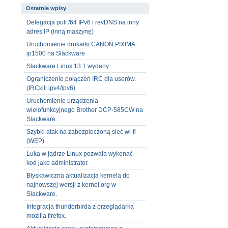
Ostatnie wpisy
Delegacja puli /64 IPv6 i revDNS na inny
adres IP (inną maszynę)
Uruchomienie drukarki CANON PIXIMA
ip1500 na Slackware
Slackware Linux 13.1 wydany
Ograniczenie połączeń IRC dla userów.
(IRCkill ipv4/ipv6)
Uruchomienie urządzenia
wielofunkcyjnego Brother DCP-585CW na
Slackware.
Szybki atak na zabezpieczoną sieć wi-fi
(WEP)
Luka w jądrze Linux pozwala wykonać
kod jako administrator.
Błyskawiczna aktualizacja kernela do
najnowszej wersji z kernel.org w
Slackware.
Integracja thunderbirda z przeglądarką
mozilla firefox.