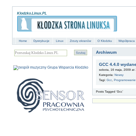
Klodzko.Linux.PL
Home
Dystrybucje
Linux
Zrzuty ekranów
O Kłodzku
Współpraca
Archiwum
GCC 4.4.0 wydan
sobota, 16 maja, 2009 at 
Kategoria:
Newsy
Tagi:
Gcc
,
Programowanie
Posts Tagged ‘Gcc’