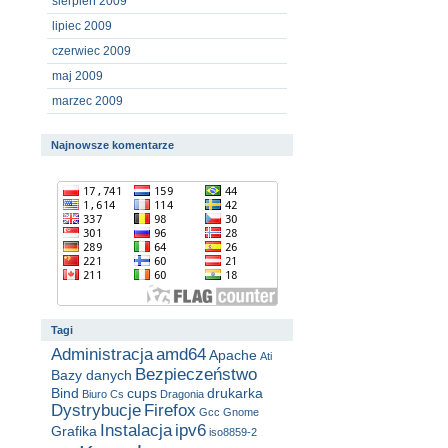
sierpień 2009
lipiec 2009
czerwiec 2009
maj 2009
marzec 2009
Najnowsze komentarze
Tagi
Administracja
amd64
Apache
Ati
Bezpieczeństwo
Bazy danych
Bind
cups
drukarka
Biuro
Cs
Dragonia
Dystrybucje
Firefox
Gcc
Gnome
Instalacja
ipv6
Grafika
iso8859-2