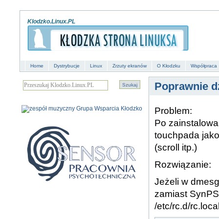
Klodzko.Linux.PL
Home
Dystrybucje
Linux
Zrzuty ekranów
O Kłodzku
Współpraca
Poprawnie dz
Problem:
Po zainstalowa
touchpada jako
(scroll itp.)
Rozwiązanie:
Jeżeli w dmesg
zamiast SynPS/
/etc/rc.d/rc.loc