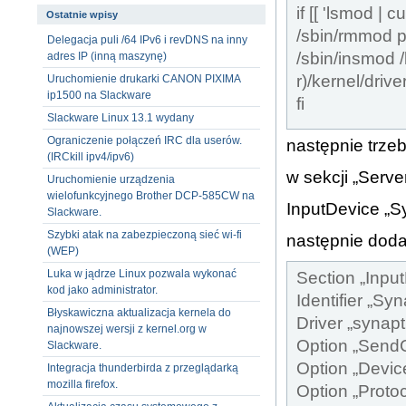
if [[ 'lsmod | c
Ostatnie wpisy
/sbin/rmmod 
Delegacja puli /64 IPv6 i revDNS na inny
/sbin/insmod 
adres IP (inną maszynę)
r)/kernel/dri
Uruchomienie drukarki CANON PIXIMA
ip1500 na Slackware
fi
Slackware Linux 13.1 wydany
Ograniczenie połączeń IRC dla userów.
następnie trze
(IRCkill ipv4/ipv6)
w sekcji „Serve
Uruchomienie urządzenia
wielofunkcyjnego Brother DCP-585CW na
InputDevice „S
Slackware.
Szybki atak na zabezpieczoną sieć wi-fi
następnie doda
(WEP)
Luka w jądrze Linux pozwala wykonać
Section „Inpu
kod jako administrator.
Identifier „Sy
Błyskawiczna aktualizacja kernela do
Driver „synapt
najnowszej wersji z kernel.org w
Option „SendC
Slackware.
Option „Devic
Integracja thunderbirda z przeglądarką
mozilla firefox.
Option „Protoc