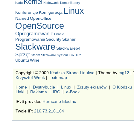
Kernel
Kadu
Kodowanie
Komunikatory
Linux
Konferencje
Konfiguracja
Named
OpenOffice
OpenSource
Oprogramowanie
Oracle
Programowanie
Security
Skaner
Slackware
Slackware64
Sprzęt
Steam
Sterowniki
System
Tux
Tuz
Ubuntu
Wine
Copyright © 2009
Kłodzka Strona Linuksa
| Theme by
mg12
| 
Krzysztof Wnuk
| ::
sitemap
::
Home
|
Dystrybucje
|
Linux
|
Zrzuty ekranów
|
O Kłodzku
Linki
|
Reklama
|
IRC
|
e-Book
IPv6 provides
Hurricane Electric
Twoje IP:
216.73.216.164