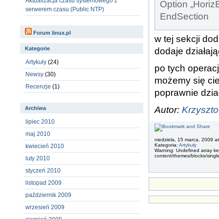
Aktualizacja czasu systemowego z
Option „HorizE
serwerem czasu (Public NTP)
EndSection
Forum linux.pl
w tej sekcji d
Kategorie
dodaje działając
Artykuły
(24)
po tych operacj
Newsy
(30)
możemy się ci
Recenzje
(1)
poprawnie dzi
Autor:
Krzyszt
Archiwa
lipiec 2010
maj 2010
niedziela, 15 marca, 2009 a
Kategoria:
Artykuły
kwiecień 2010
Warning: Undefined array key
content/themes/blocks/singl
luty 2010
styczeń 2010
listopad 2009
październik 2009
wrzesień 2009