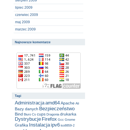
sierpień 2009
lipiec 2009
czerwiec 2009
maj 2009
marzec 2009
Najnowsze komentarze
Tagi
Administracja
amd64
Apache
Ati
Bezpieczeństwo
Bazy danych
Bind
cups
drukarka
Biuro
Cs
Dragonia
Dystrybucje
Firefox
Gcc
Gnome
Instalacja
ipv6
Grafika
iso8859-2